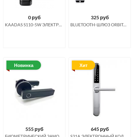
0
руб
325
руб
KAADAS S110-5W ЭЛЕКТРОННЫЙ ДВЕРНОЙ ЗАМОК С ОТПЕЧАТКОМ ПАЛЬЦА С WI-FI
BLUETOOTH-ШЛЮЗ ORBITA G2 - КУПИТЬ ШЛЮЗ ДЛЯ ЭЛЕКТРОННЫХ ЗАМКОВ
Новинка
Хит
555
руб
645
руб
БИОМЕТРИЧЕСКИЙ ЗАМОК ДЛЯ МЕЖКОМНАТНЫХ ДВЕРЕЙ ORBITA N20
S31A ЭЛЕКТРОННЫЙ КОДОВЫЙ ЗАМОК